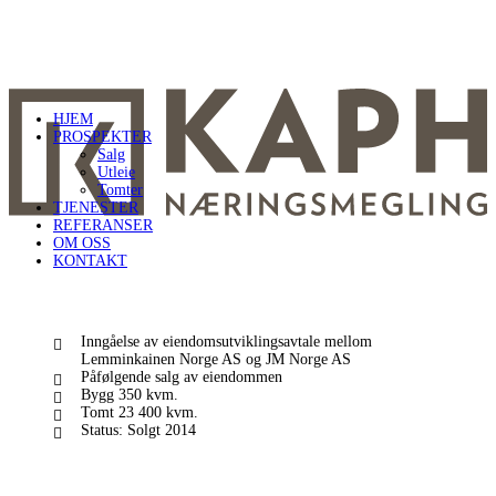
HJEM
PROSPEKTER
Salg
Utleie
Tomter
TJENESTER
REFERANSER
OM OSS
KONTAKT
Inngåelse av eiendomsutviklingsavtale mellom
Lemminkainen Norge AS og JM Norge AS
Påfølgende salg av eiendommen
Bygg 350 kvm.
Tomt 23 400 kvm.
Status: Solgt 2014