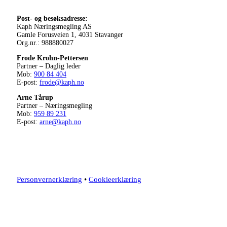
Post- og besøksadresse:
Kaph Næringsmegling AS
Gamle Forusveien 1, 4031 Stavanger
Org.nr.: 988880027
Frode Krohn-Pettersen
Partner – Daglig leder
Mob:
900 84 404
E-post:
frode@kaph.no
Arne Tårup
Partner – Næringsmegling
Mob:
959 89 231
E-post:
arne@kaph.no
Personvernerklæring
•
Cookieerklæring