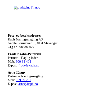
Post- og besøksadresse:
Kaph Næringsmegling AS
Gamle Forusveien 1, 4031 Stavanger
Org.nr.: 988880027
Frode Krohn-Pettersen
Partner – Daglig leder
Mob:
900 84 404
E-post:
frode@kaph.no
Arne Tårup
Partner – Næringsmegling
Mob:
959 89 231
E-post:
arne@kaph.no