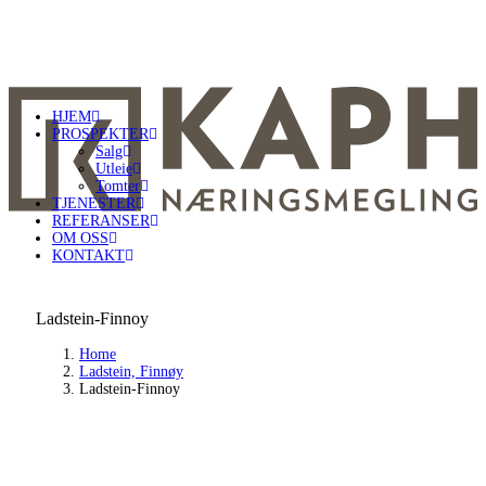
HJEM
PROSPEKTER
Salg
Utleie
Tomter
TJENESTER
REFERANSER
OM OSS
KONTAKT
Ladstein-Finnoy
Home
Ladstein, Finnøy
Ladstein-Finnoy