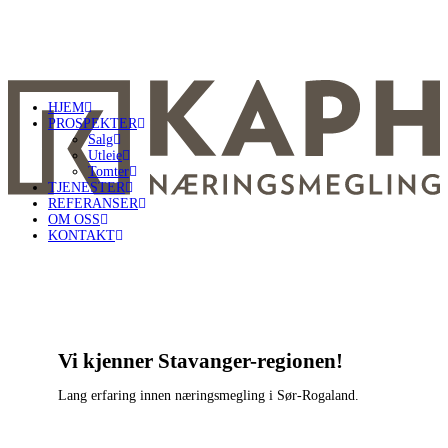
HJEM
PROSPEKTER
Salg
Utleie
Tomter
TJENESTER
REFERANSER
OM OSS
KONTAKT
Vi kjenner Stavanger-regionen!
Lang erfaring innen næringsmegling i Sør-Rogaland.